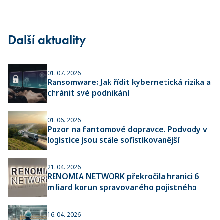
Další aktuality
01. 07. 2026
Ransomware: Jak řídit kybernetická rizika a
chránit své podnikání
01. 06. 2026
Pozor na fantomové dopravce. Podvody v
logistice jsou stále sofistikovanější
21. 04. 2026
RENOMIA NETWORK překročila hranici 6
miliard korun spravovaného pojistného
16. 04. 2026