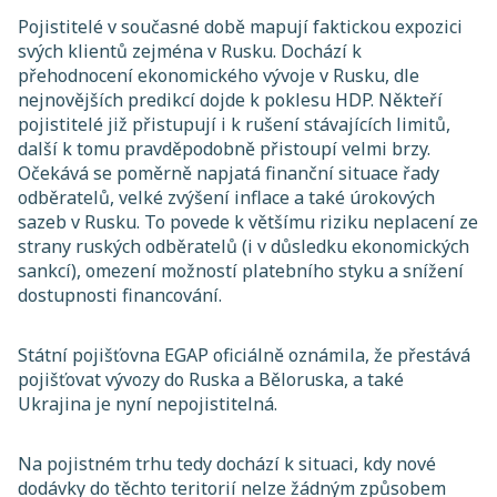
Pojistitelé v současné době mapují faktickou expozici
svých klientů zejména v Rusku. Dochází k
přehodnocení ekonomického vývoje v Rusku, dle
nejnovějších predikcí dojde k poklesu HDP. Někteří
pojistitelé již přistupují i k rušení stávajících limitů,
další k tomu pravděpodobně přistoupí velmi brzy.
Očekává se poměrně napjatá finanční situace řady
odběratelů, velké zvýšení inflace a také úrokových
sazeb v Rusku. To povede k většímu riziku neplacení ze
strany ruských odběratelů (i v důsledku ekonomických
sankcí), omezení možností platebního styku a snížení
dostupnosti financování.
Státní pojišťovna EGAP oficiálně oznámila, že přestává
pojišťovat vývozy do Ruska a Běloruska, a také
Ukrajina je nyní nepojistitelná.
Na pojistném trhu tedy dochází k situaci, kdy nové
dodávky do těchto teritorií nelze žádným způsobem