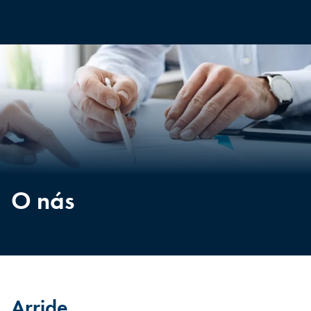
O nás
Arride