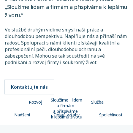
„Sloužíme lidem a firmám a přispíváme k lepšímu
životu.“
Ve službě druhým vidíme smysl naší práce a
dlouhodobou perspektivu. Naplňuje nás a přináší nám
radost. Spoluprací s námi klienti získávají kvalitní a
profesionální péči, dlouhodobou ochranu a
zabezpečení. Mohou se tak soustředit na své
podnikání a rozvoj firmy i soukromý život.
Kontaktujte nás
Sloužíme lidem
Rozvoj
Služba
a firmám
a přispíváme
Nadšení
Dobré vztahy
Spolehlivost
k lepšímu životu