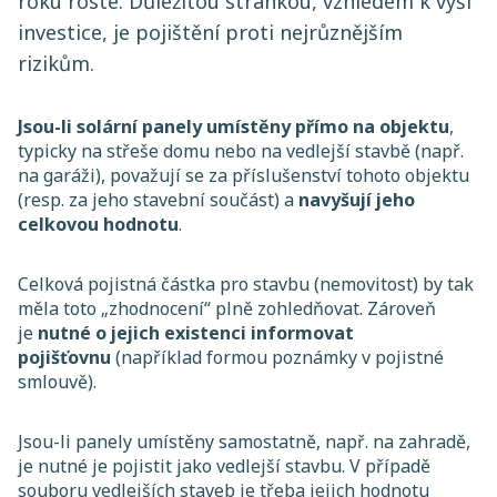
roku roste. Důležitou stránkou, vzhledem k výši
investice, je pojištění proti nejrůznějším
rizikům.
Jsou-li solární panely umístěny přímo na objektu
,
typicky na střeše domu nebo na vedlejší stavbě (např.
na garáži), považují se za příslušenství tohoto objektu
(resp. za jeho stavební součást) a
navyšují jeho
celkovou hodnotu
.
Celková pojistná částka pro stavbu (nemovitost) by tak
měla toto „zhodnocení“ plně zohledňovat. Zároveň
je
nutné o jejich existenci informovat
pojišťovnu
(například formou poznámky v pojistné
smlouvě).
Jsou-li panely umístěny samostatně, např. na zahradě,
je nutné je pojistit jako vedlejší stavbu. V případě
souboru vedlejších staveb je třeba jejich hodnotu