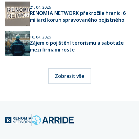
21. 04. 2026
RENOMIA NETWORK překročila hranici 6
miliard korun spravovaného pojistného
16. 04. 2026
Zájem o pojištění terorismu a sabotáže
mezi firmami roste
Zobrazit vše