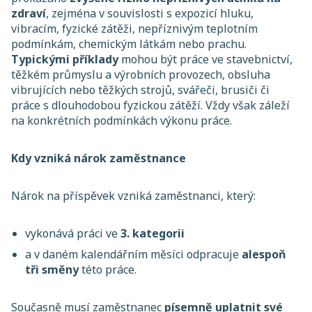
zdraví
, zejména v souvislosti s expozicí hluku,
vibracím, fyzické zátěži, nepříznivým teplotním
podmínkám, chemickým látkám nebo prachu.
Typickými příklady
mohou být práce ve stavebnictví,
těžkém průmyslu a výrobních provozech, obsluha
vibrujících nebo těžkých strojů, svářeči, brusiči či
práce s dlouhodobou fyzickou zátěží. Vždy však záleží
na konkrétních podmínkách výkonu práce.
Kdy vzniká nárok zaměstnance
Nárok na příspěvek vzniká zaměstnanci, který:
vykonává práci ve
3. kategorii
a v daném kalendářním měsíci odpracuje
alespoň
tři směny
této práce.
Současně musí zaměstnanec
písemně uplatnit své