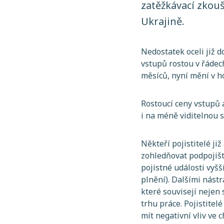
zatěžkávací zkou
Ukrajině.
Nedostatek oceli již d
vstupů rostou v řádech
měsíců, nyní mění v h
Rostoucí ceny vstupů a
i na méně viditelnou st
Někteří pojistitelé ji
zohledňovat podpojišt
pojistné události vyš
plnění). Dalšími nást
které souvisejí nejen 
trhu práce. Pojistitel
mít negativní vliv ve c