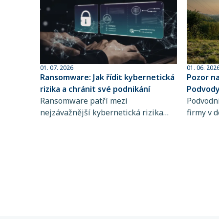
01. 07. 2026
01. 06. 202
Ransomware: Jak řídit kybernetická
Pozor n
rizika a chránit své podnikání
Podvody 
Ransomware patří mezi
sofistik
Podvodní
nejzávažnější kybernetická rizika
firmy v d
současnosti. Zjistěte, jak funguje,
dlouhodo
koho ohrožuje a proč je řízení
praktiky 
kybernetických rizik a pojištění
rozpozna
kybernetických rizik klíčové pro
chyba př
stabilitu vašeho podnikání.
mohou d
částek. 
nastaven
kvalitní
riziko šk