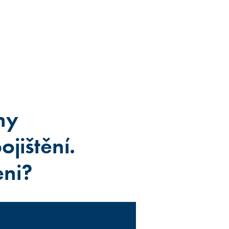
ny
ojištění.
eni?