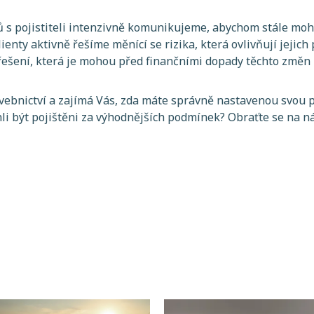
ů s pojistiteli intenzivně komunikujeme, abychom stále mohl
ienty aktivně řešíme měnící se rizika, která ovlivňují jejich
ešení, která je mohou před finančními dopady těchto změn 
vebnictví a zajímá Vás, zda máte správně nastavenou svou 
i být pojištěni za výhodnějších podmínek? Obraťte se na ná