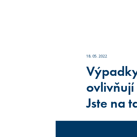
18. 05. 2022
Výpadky 
ovlivňují 
Jste na t