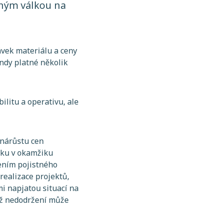
ěným válkou na
ávek materiálu a ceny
indy platné několik
ilitu a operativu, ale
 nárůstu cen
etku v okamžiku
cením pojistného
realizace projektů,
mi napjatou situací na
chž nedodržení může