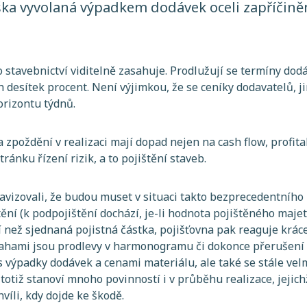
ška vyvolaná výpadkem dodávek oceli zapříčin
o stavebnictví viditelně zasahuje. Prodlužují se termíny dod
 desítek procent. Není výjimkou, že se ceníky dodavatelů, j
orizontu týdnů.
 zpoždění v realizaci mají dopad nejen na cash flow, profitab
ránku řízení rizik, a to pojištění staveb.
ž avizovali, že budou muset v situaci takto bezprecedentního
ění (k podpojištění dochází, je-li hodnota pojištěného maj
ší než sjednaná pojistná částka, pojišťovna pak reaguje krá
rahami jsou prodlevy v harmonogramu či dokonce přerušení 
s výpadky dodávek a cenami materiálu, ale také se stále vel
é totiž stanoví mnoho povinností i v průběhu realizace, jeji
hvíli, kdy dojde ke škodě.