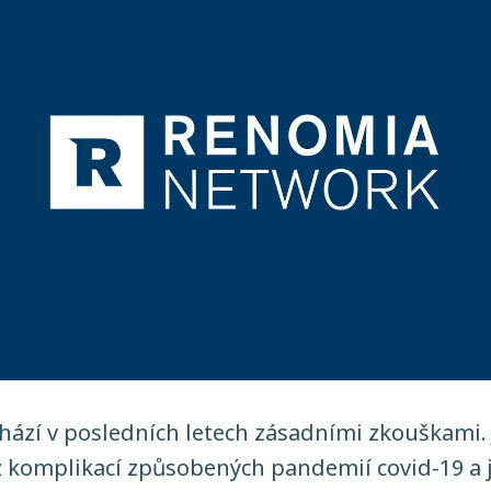
hází v posledních letech zásadními zkouškami. 
 komplikací způsobených pandemií covid-19 a ji