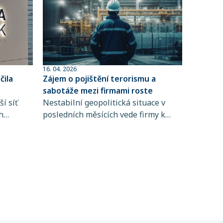
16. 04. 2026
ila
Zájem o pojištění terorismu a
sabotáže mezi firmami roste
í síť
Nestabilní geopolitická situace v
h
posledních měsících vede firmy k
 člen
větší obezřetnosti při řízení rizik. Do
popředí se tak dostává i pojištění
ta
terorismu a sabotáže, které
ntům
zpravidla není standardní součástí
řských
pojištění majetku ani přerušení
 síti,
provozu.